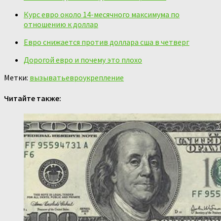
Курс евро около 14-месячного максимума по
отношению к доллар
Евро снижается против доллара сша в четверг
Дорогой евро и почему это плохо
Метки:
вызывать
евро
укрепление
Читайте также: