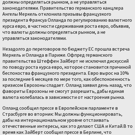
должны определяться рынком, а не управляться
законодателями. Правительство германского канцлера
Ангелы Меркель отклонила призывы французкого
президента Франсуа Олланда по регулированию валютного
курса евро, в частности сдерживания роста евро, объявив,
что валюты должны определяться рынком, а не
управляться законодателями.
Незадолго до переговоров по бюджету ЕС прошла встреча
Меркель и Олланда в Париже. Офпред германского
правительства Штеффен Зайберт не исключил дискуссий
по поводу роста курса евро, которое становится причиной
беспокоства французкого президента.
Евро вырос на 10%
за последние 6 месяцев по мере того, как обеспокоенность
кризисом Еврозоны спадает. Олланд заявил день назад, что
фавориты Еврозоны не смогут разрешить, дабы единая
валюта колебалась в зависимости от настроения рынка.
Олланд сообщил прессе в Европейском парламенте в
Страсбурге во вторник: Мы должны функционировать,
дабы на интернациональном уровне отстаивать
отечественные интересы, как это делают США и Китай.В то
время как Зайберт сообщил прессе в Берлине, что