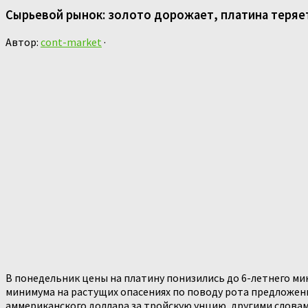
Сырьевой рынок: золото дорожает, платина теряет
Автор:
cont-market
·
В понедельник цены на платину понизились до 6-летнего ми
минимума на растущих опасениях по поводу рота предложени
аммериканского доллара за тройскую унцию, другими словами