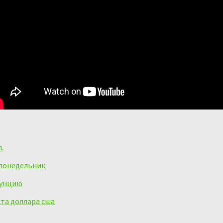
.
 понедельник
 унцию
ста доллара сша