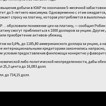
ышения добычи в ЮАР по окончании 5-месячной забастовки в 
стет до 5-летнего максимума.
Одновременно с этим ожидается,
жает спросу на платину, которая употребляется в выхлопных
Р… обусловили понижение цен на платину, — сообщил Робин Ба
атину смогут приблизиться к 1000 долларов за унцию. Другие
вили приобретение активов-убежищ.
м на 0,6%, до 1185,80 аммериканского доллара за унцию, а на 
 ее интернациональными кредиторами закончились напрасно, и
гкие условия предоставления финпомощи конкретно у фаворит
номической либо политической неопределенности, дабы обезо
 25,3 цента до 16,083 долл.
. до 734,15 долл.