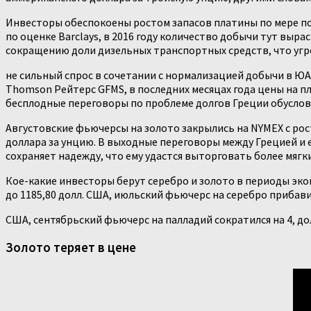
Инвесторы обеспокоены ростом запасов платины по мере пов
по оценке Barclays, в 2016 году количество добычи тут выра
сокращению доли дизельных транспортных средств, что угро
не сильный спрос в сочетании с нормализацией добычи в ЮА
Thomson Рейтерс GFMS, в последних месяцах года цены на пл
бесплодные переговоры по проблеме долгов Греции обусло
Августовские фьючерсы на золото закрылись на NYMEX с росто
доллара за унцию. В выходные переговоры между Грецией и
сохраняет надежду, что ему удастся выторговать более мя
Кое-какие инвесторы берут серебро и золото в периоды эко
до 1185,80 долл. США, июльский фьючерс на серебро прибавил
США, сентябрьский фьючерс на палладий сократился на 4, долл
Золото теряет в цене