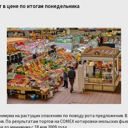
 в цене по итогам понедельника
нимума на растущих опасениях по поводу рота предложения. В
я. По результатам торгов на COMEX котировки июльских фьюч
 до минимума с 18 мая 2009 года.