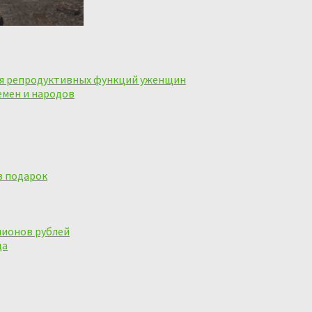
ия репродуктивных функций уженщин
емен и народов
в подарок
лионов рублей
да