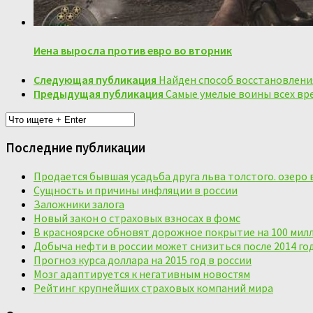
Иена выросла против евро во вторник
Следующая публикация
Найден способ восстановлен
Предыдущая публикация
Самые умелые воины всех вр
Последние публикации
Продается бывшая усадьба друга льва толстого. озеро 
Сущность и причины инфляции в россии
Заложники залога
Новый закон о страховых взносах в фомс
В красноярске обновят дорожное покрытие на 100 мил
Добыча нефти в россии может снизиться после 2014 го
Прогноз курса доллара на 2015 год в россии
Мозг адаптируется к негативным новостям
Рейтинг крупнейших страховых компаний мира